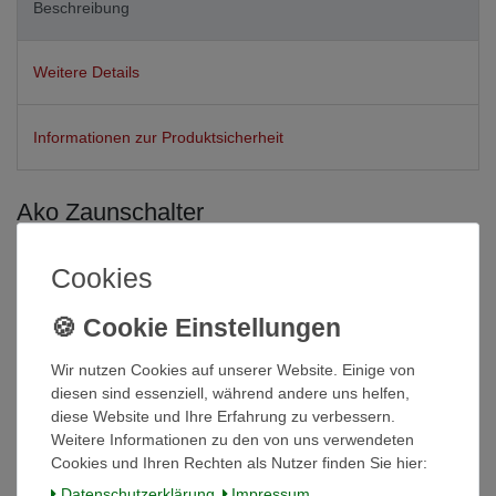
Beschreibung
Weitere Details
Informationen zur Produktsicherheit
Ako Zaunschalter
Detailliert für Produktbeschreibungen
!
Cookies
AKO Zaunschalter: Optimale Kontrolle für deine
Weidezaunanlage
Wir nutzen Cookies auf unserer Website. Einige von
Mit den AKO Zaunschaltern hast du die volle Kontrolle
diesen sind essenziell, während andere uns helfen,
über deine Weidezaunanlage. Schalte einzelne Weiden an
diese Website und Ihre Erfahrung zu verbessern.
oder aus, ohne das gesamte System ausschalten zu
Weitere Informationen zu den von uns verwendeten
müssen. Ideal für verschiedene Tierarten und
Cookies und Ihren Rechten als Nutzer finden Sie hier:
Weidegrößen.
Daten­schutz­erklärung
Impressum