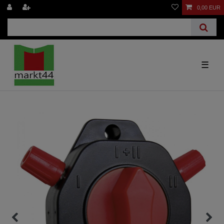
0,00 EUR
☰