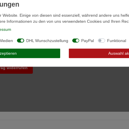
Registrieren
Als Gast bestellen
r Website. Einige von diesen sind essenziell, während andere uns helf
ere Informationen zu den von uns verwendeten Cookies und Ihren Recht
essum
mationen
Social Media
 Medien
DHL Wunschzustellung
PayPal
Funktional
t
Facebook
g und Versand
Instagram
ns
kzeptieren
Auswahl ak
rag widerrufen