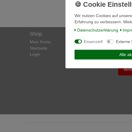
Wir nutzen Cookies auf unsere
Erfahrung zu verbessern. Weit
Daten­schutz­erklärung
Impr
Shop
Infor
Essenziell
Externe
Mein Konto
Kontak
Startseite
Zahlun
Login
Über U
Alle a
Vert