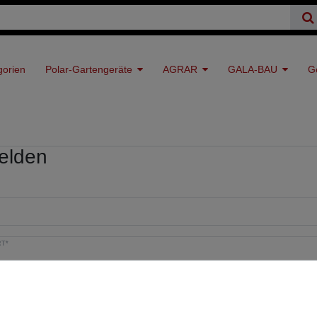
gorien
Polar-Gartengeräte
AGRAR
GALA-BAU
G
elden
T*
ergessen?
Anmel