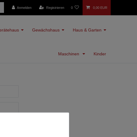
Anmelden
Registrieren
0
0,00 EUR
erätehaus
Gewächshaus
Haus & Garten
Maschinen
Kinder
den