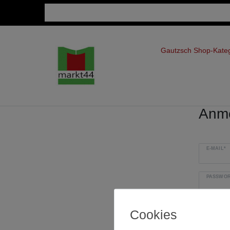
Gautzsch Shop-Kate
Anm
E-MAIL*
PASSWOR
Passwort v
Cookies