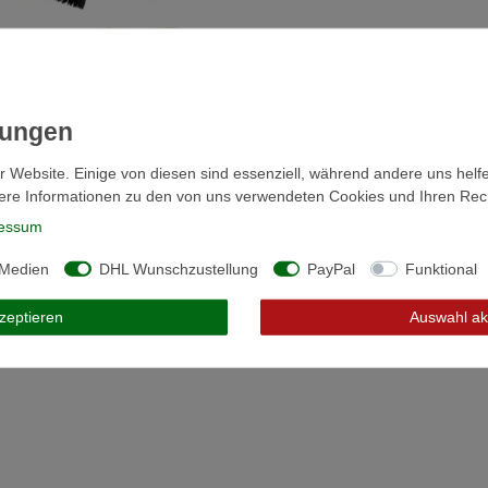
r Website. Einige von diesen sind essenziell, während andere uns helf
en und Handfeger Set aus Buchenholz
ere Informationen zu den von uns verwendeten Cookies und Ihren Recht
ischung Haushaltsbesenset
essum
9 € *
. MwSt.
zzgl.
Versandkosten
 Medien
DHL Wunschzustellung
PayPal
Funktional
kzeptieren
Auswahl ak