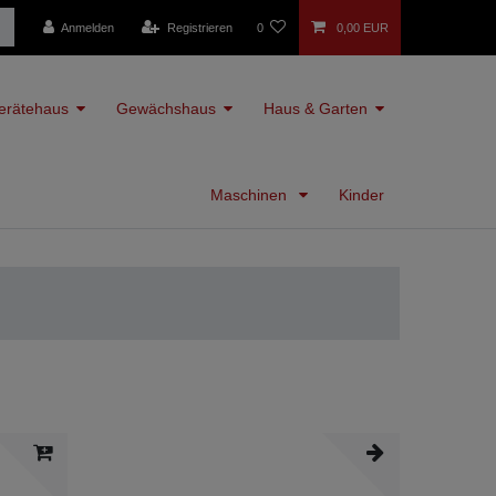
Anmelden
Registrieren
0
0,00 EUR
erätehaus
Gewächshaus
Haus & Garten
Maschinen
Kinder