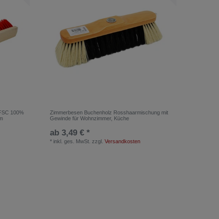
 FSC 100%
Zimmerbesen Buchenholz Rosshaarmischung mit
cm
Gewinde für Wohnzimmer, Küche
ab 3,49 € *
*
inkl. ges. MwSt.
zzgl.
Versandkosten