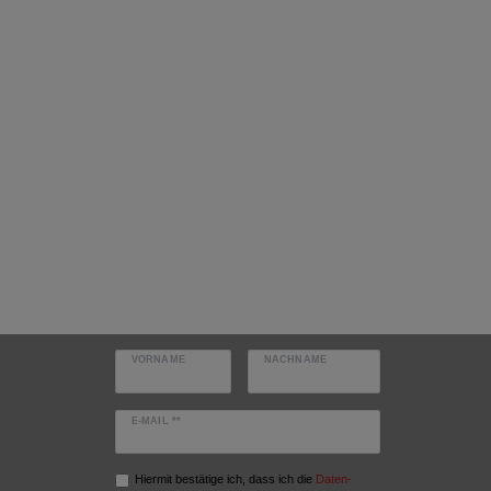
VORNAME
NACHNAME
E-MAIL **
Hiermit bestätige ich, dass ich die
Daten­