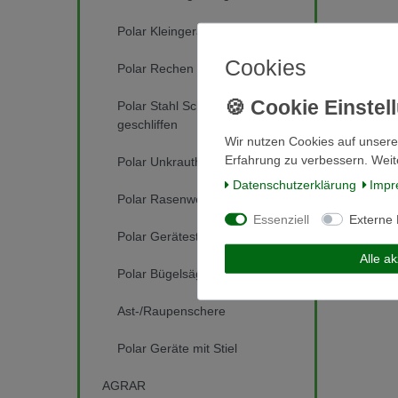
Polar Kleingeräte
Cookies
Polar Rechen
Polar Stahl Schuffel 4 seitig
geschliffen
Wir nutzen Cookies auf unsere
Zimmerbes
Erfahrung zu verbessern. Weit
Polar Unkrauthacken
Rossharm
Daten­schutz­erklärung
Impr
ab 6,9
Polar Rasenwerkzeug
*
inkl. ges
Essenziell
Externe
Polar Geräteständer
Alle a
Polar Bügelsäge Baumsäge
Ast-/Raupenschere
Polar Geräte mit Stiel
AGRAR