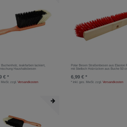
 Buchenholz, teakfarben lackiert,
Polar Besen Straßenbesen aus Elaston
mischung Haushaltsbesen
mit Stielloch Holzrücken aus Buche 50 
9 € *
6,99 € *
. MwSt.
zzgl.
Versandkosten
*
inkl. ges. MwSt.
zzgl.
Versandkosten