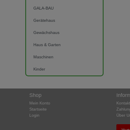
GALA-BAU
Gerätehaus
Gewächshaus
Haus & Garten
Maschinen
Kinder
Shop
Infor
Mein Konto
Kontak
Startseite
Zahlun
Login
Über U
Vert