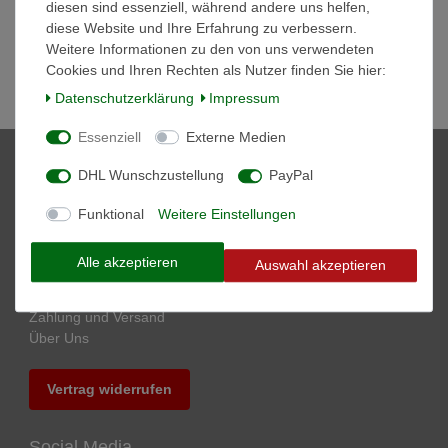
diesen sind essenziell, während andere uns helfen,
Hohe Sicherheit gepaart mit Vertrauen - In unserem Onlineshop
diese Website und Ihre Erfahrung zu verbessern.
werden alle Daten zwischen Ihrem PC und unserer Webseite
Weitere Informationen zu den von uns verwendeten
verschlüsselt, sie sind für Dritte nicht einsehbar und dank der
Cookies und Ihren Rechten als Nutzer finden Sie hier:
Trusted Shops Zertifizierung ist ihr Einkauf so risikolos wie noch
Daten­schutz­erklärung
Impressum
nie.
Essenziell
Externe Medien
Shop
DHL Wunschzustellung
PayPal
Mein Konto
Startseite
Funktional
Weitere Einstellungen
Login
Alle akzeptieren
Auswahl akzeptieren
Informationen
Kontakt
Zahlung und Versand
Über Uns
Vertrag widerrufen
Social Media