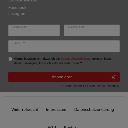
Facebook
Instagram
VORNAME
NACHNAME
E-MAIL **
Hiermit bestätige ich, dass ich die
Daten­schutz­erklärung
gelesen habe.
Meine Einwilligung kann ich jederzeit widerrufen.**
Abonnieren
** Hierbei handelt es sich um ein Pflichtfeld.
Widerrufs­recht
Impressum
Daten­schutz­erklärung
AGB
Kontakt