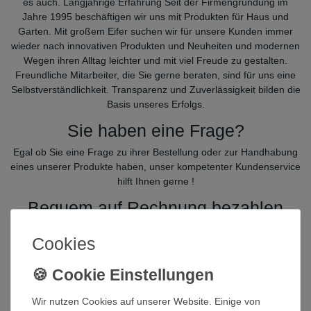
es auch. Langjährige Erfahrung Seit der Firmengründung im
Jahre 1995 beschäftigen wir uns mit Produkten für Haus und
Garten. Mit großem Eifer suchen wir für unsere Kunden immer
wieder nach innovativen Produkten und Neuheiten und modernen
Wegen ihren Alltag leichter und mit viel Freude zu gestalten.
Freundliche Mitarbeiter, die Sie gerne beraten, sind für uns eine
Selbstverständlichkeit. Transparenz und Zuverlässigkeit bilden die
Basis unseres Erfolgs.
Sie haben eine Frage?
Egal ob Sie eine Frage zu ihrer Bestellung oder zur Handhabung
eines unserer Produkte haben, unser kompetenter Kundenservice
hilft Ihnen gerne !
Bequem auf Rechnung bezahlen
In unserem Onlineshop bezahlen Sie bequem und sicher einfach
Cookies
via Rechnung, PayPal, Amazon
Payments, Kreditkarte, sofortüberweisung ...
SSL Verschlüsselung und Trusted
Shops
Wir nutzen Cookies auf unserer Website. Einige von