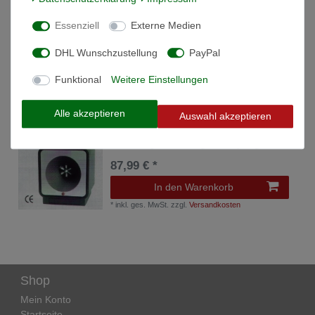
Essenziell
Externe Medien
Wühlmaus Schussgerät.mit 50 X Kart. 70983
Garten Beete Grund und Boden
DHL Wunschzustellung
PayPal
84,50 € *
In den Warenkorb
Funktional
Weitere Einstellungen
*
inkl. ges. MwSt.
zzgl.
Versandkosten
Alle akzeptieren
Auswahl akzeptieren
Zusatz-Lautsprecher 80-100 m² zu
Ultraschallgerät Felix Nagerbekämpfung
87,99 € *
In den Warenkorb
*
inkl. ges. MwSt.
zzgl.
Versandkosten
Shop
Mein Konto
Startseite