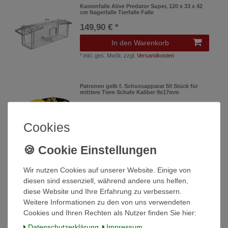
Kastenfalle Alive Predator Super, 120 x 33 x 42
cm Nagerfalle Tierfalle Falle
149,90 € *
In den Warenkorb
*
inkl. ges. MwSt.
zzgl.
Versandkosten
Patronen gelb f. Schussapparat 50 Stück für
mittlere Tiere Schafe Kaliber 9x17mm
42,90 € *
In den Warenkorb
Cookies
*
inkl. ges. MwSt.
zzgl.
Versandkosten
UltraStop Ungezieferschreck, mit Netzadapter
Wir nutzen Cookies auf unserer Website. Einige von
Ultraschall Schadnagerbekämpfung
diesen sind essenziell, während andere uns helfen,
26,99 € *
diese Website und Ihre Erfahrung zu verbessern.
Weitere Informationen zu den von uns verwendeten
In den Warenkorb
Cookies und Ihren Rechten als Nutzer finden Sie hier:
*
inkl. ges. MwSt.
zzgl.
Versandkosten
Daten­schutz­erklärung
Impressum