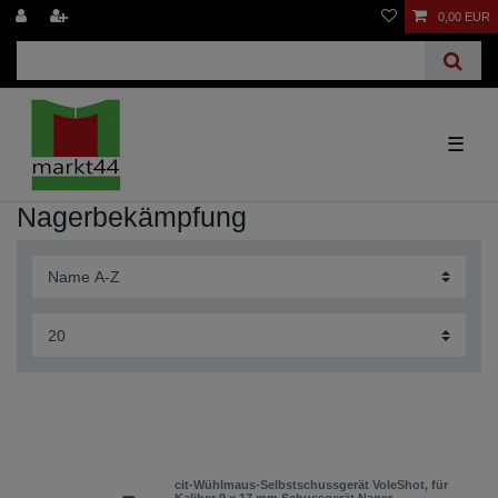
0,00 EUR
☰
Nagerbekämpfung
cit-Wühlmaus-Selbstschussgerät VoleShot, für
Kaliber 9 x 17 mm Schussgerät Nager