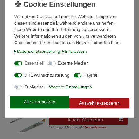
32 cm Palomagriff Profisäge Säge
72,90 € *
Wir nutzen Cookies auf unserer Website. Einige von
In den Warenkorb
diesen sind essenziell, während andere uns helfen,
diese Website und Ihre Erfahrung zu verbessern.
*
inkl. ges. MwSt.
zzgl.
Versandkosten
Weitere Informationen zu den von uns verwendeten
Cookies und Ihren Rechten als Nutzer finden Sie hier:
ARS 1281-00 Handsäge 40 Arborist Blattlänge
Daten­schutz­erklärung
Impressum
40 cm Palomagriff Profisäge Säge
109,90 € *
Essenziell
Externe Medien
In den Warenkorb
DHL Wunschzustellung
PayPal
*
inkl. ges. MwSt.
zzgl.
Versandkosten
Funktional
Weitere Einstellungen
ARS 1284-00 Handsäge PS-30-KL Säge Profi-
Säge Gartensäge Astsäge Baumsäge
Alle akzeptieren
Auswahl akzeptieren
58,90 € *
In den Warenkorb
*
inkl. ges. MwSt.
zzgl.
Versandkosten