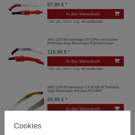
67,90 € *
In den Warenkorb
*
inkl. ges. MwSt.
zzgl.
Versandkosten
ARS 1272-00 Handsäge UV-37Pro mit Köcher
Profisäge Säge Baumsäge Präzisionssäge
115,90 € *
In den Warenkorb
*
inkl. ges. MwSt.
zzgl.
Versandkosten
ARS 1276-00 Handsäge CT-32-EN-W Turbocut
Säge Baumsäge Astsäge PS-13INT
69,99 € *
In den Warenkorb
*
inkl. ges. MwSt.
zzgl.
Versandkosten
Cookies
ARS 1280-00 Handsäge 32 Arborist Blattlänge