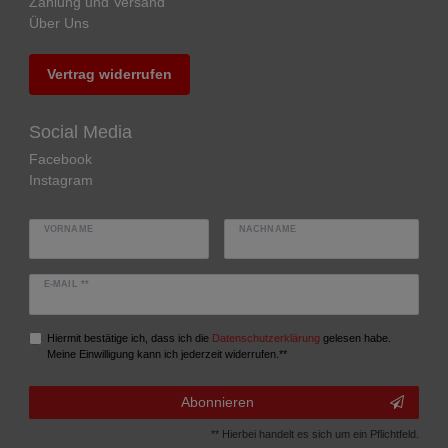
Zahlung und Versand
Über Uns
Vertrag widerrufen
Social Media
Facebook
Instagram
VORNAME
NACHNAME
E-MAIL **
Hiermit bestätige ich, dass ich die
Daten­schutz­erklärung
gelesen habe.
Meine Einwilligung kann ich jederzeit widerrufen.**
Abonnieren
** Hierbei handelt es sich um ein Pflichtfeld.