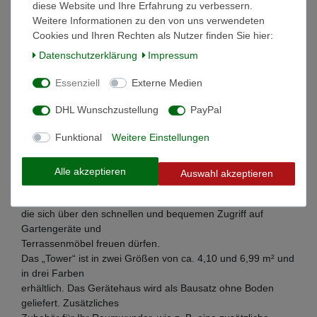
diese Website und Ihre Erfahrung zu verbessern.
Weitere Informationen zu den von uns verwendeten
Cookies und Ihren Rechten als Nutzer finden Sie hier:
Das Premiumgerätehaus „Tower“ bietet dank seiner Höhe
Daten­schutz­erklärung
Impressum
auch auf
wenigen Quadratmetern Grundfläche viel Raum für Ordnung.
Essenziell
Externe Medien
Seine ca. 2 m hohen Seitenwände bieten reichlich Platz für
hohe Regale
DHL Wunschzustellung
PayPal
oder Gartengeräte – auch das Wiederfinden der verstauten
Funktional
Weitere Einstellungen
Dinge gelingt
bei aufrechter Körperhaltung und geradem Blick besser. Das
heitert die
Alle akzeptieren
Auswahl akzeptieren
Gemüter ordnungliebender Hobbygärtner, Garten- und
Hausbesitzer auf,
die sich über den schnellen und bequemen Zugriff auf
Gartengeräte und
Terrassenmöbel freuen dürfen.
Das „Tower“ ist in zwei Größen von ca. 4,10 und 6,99 m² und
in drei Farben
erhältlich. Das Gerätehaus wird als Bausatz ohne Boden
geliefert. Zusätzliches