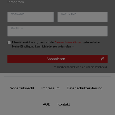
Instagram
VORNAME
NACHNAME
E-MAIL **
Hiermit bestätige ich, dass ich die
Daten­schutz­erklärung
gelesen habe.
Meine Einwilligung kann ich jederzeit widerrufen.**
Abonnieren
** Hierbei handelt es sich um ein Pflichtfeld.
Widerrufs­recht
Impressum
Daten­schutz­erklärung
AGB
Kontakt