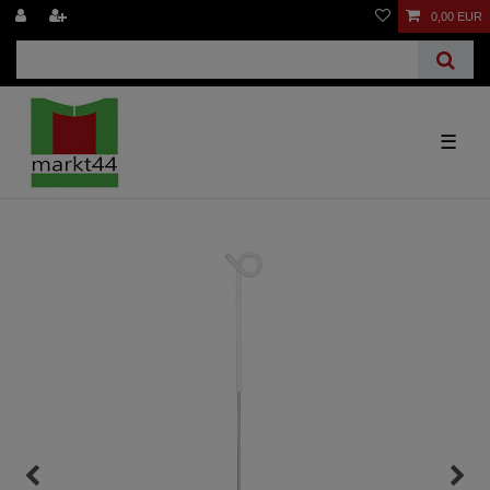
0,00 EUR
☰