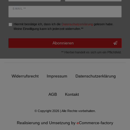
E-MAIL **
Hiermit bestätige ich, dass ich die
Daten­schutz­erklärung
gelesen habe.
Meine Einwilligung kann ich jederzeit widerrufen.**
Abonnieren
** Hierbei handelt es sich um ein Pflichtfeld.
Widerrufs­recht
Impressum
Daten­schutz­erklärung
AGB
Kontakt
© Copyright 2026 | Alle Rechte vorbehalten.
Realisierung und Umsetzung by
e
Commerce-factory