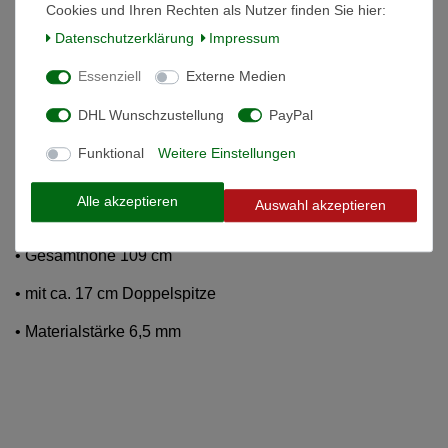
Beschreibung
Cookies und Ihren Rechten als Nutzer finden Sie hier:
Daten­schutz­erklärung
Impressum
Weitere Details
Essenziell
Externe Medien
DHL Wunschzustellung
PayPal
Informationen zur Produktsicherheit
Funktional
Weitere Einstellungen
20 Stück Ösen-Federstahlpfahl
Alle akzeptieren
Auswahl akzeptieren
• verzinkter Pfahl mit Öse
• Gesamthöhe 109 cm
• mit ca. 17 cm Doppelspitze
• Materialstärke 6,5 mm