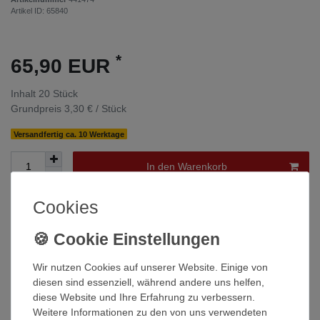
Artikel ID:
65840
*
65,90 EUR
Inhalt
20
Stück
Grundpreis
3,30 € / Stück
Versandfertig ca. 10 Werktage
In den Warenkorb
Cookies
Wunschliste
* inkl. ges. MwSt. zzgl.
Versandkosten
Wir nutzen Cookies auf unserer Website. Einige von
diesen sind essenziell, während andere uns helfen,
diese Website und Ihre Erfahrung zu verbessern.
Weitere Informationen zu den von uns verwendeten