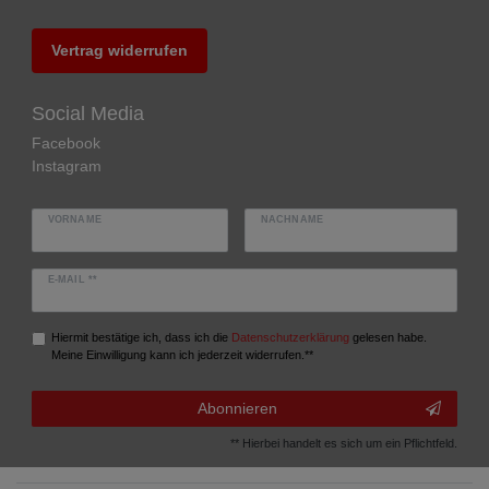
Vertrag widerrufen
Social Media
Facebook
Instagram
VORNAME
NACHNAME
E-MAIL **
Hiermit bestätige ich, dass ich die
Daten­schutz­erklärung
gelesen habe.
Meine Einwilligung kann ich jederzeit widerrufen.**
Abonnieren
** Hierbei handelt es sich um ein Pflichtfeld.