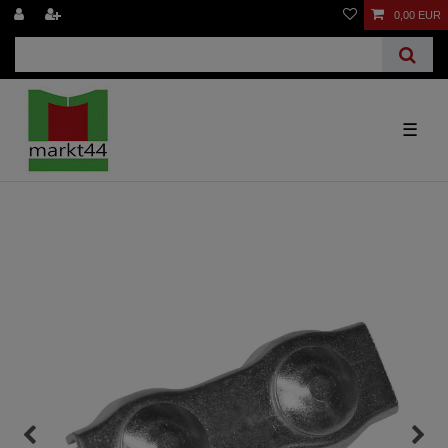
0,00 EUR
☰