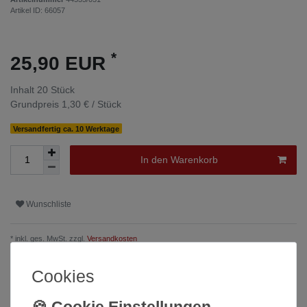
Artikel ID:
66057
*
25,90 EUR
Inhalt
20
Stück
Grundpreis
1,30 € / Stück
Versandfertig ca. 10 Werktage
In den Warenkorb
Wunschliste
* inkl. ges. MwSt. zzgl.
Versandkosten
Cookies