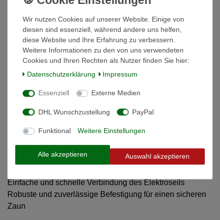
Beschreibung
Wir nutzen Cookies auf unserer Website. Einige von
diesen sind essenziell, während andere uns helfen,
Weitere Details
diese Website und Ihre Erfahrung zu verbessern.
Weitere Informationen zu den von uns verwendeten
Cookies und Ihren Rechten als Nutzer finden Sie hier:
Informationen zur Produktsicherheit
Daten­schutz­erklärung
Impressum
20 Stück Seilverbinder verzinkt
Essenziell
Externe Medien
DHL Wunschzustellung
PayPal
- geeignet für Ø 6 mm Elektroseile
Funktional
Weitere Einstellungen
Ideal für den Weidezaunbau und -reparatur
Verzinktes Material sorgt für Korrosionsschutz und
Alle akzeptieren
Auswahl akzeptieren
Langlebigkeit
Einfache und schnelle Verbindung des Elektroseils
Robuste und zuverlässige Befestigung für einen sicheren
Zaun