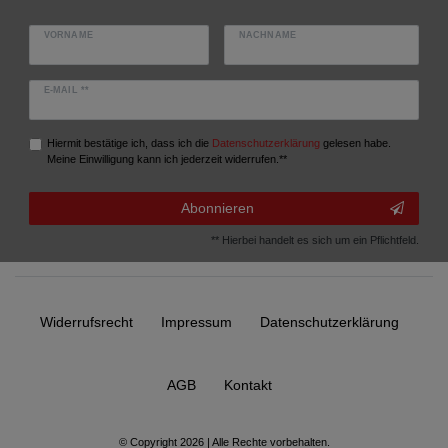
VORNAME
NACHNAME
E-MAIL **
Hiermit bestätige ich, dass ich die
Daten­schutz­erklärung
gelesen habe.
Meine Einwilligung kann ich jederzeit widerrufen.**
Abonnieren
** Hierbei handelt es sich um ein Pflichtfeld.
Widerrufs­recht
Impressum
Daten­schutz­erklärung
AGB
Kontakt
© Copyright 2026 | Alle Rechte vorbehalten.