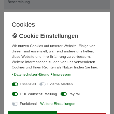
Beschreibung
Weitere Details
Cookies
Informationen zur Produktsicherheit
Wir nutzen Cookies auf unserer Website. Einige von
ARS-Teleskopschere 180ZF-3,0
diesen sind essenziell, während andere uns helfen,
diese Website und Ihre Erfahrung zu verbessern.
Die Profi-Lösung für Ihren Garten
Die ARS 1323-00
Weitere Informationen zu den von uns verwendeten
Teleskop-Astschere 180ZF-3.0-5D ist die perfekte Wahl für
Cookies und Ihren Rechten als Nutzer finden Sie hier:
alle, die hohe Ansprüche an ihre Gartengeräte stellen.
Daten­schutz­erklärung
Impressum
Dank der teleskopierbaren Stange erreichen Sie mühelos
auch die entferntesten Äste. Die besonders starken
Essenziell
Externe Medien
Schermesser aus hartverchromtem Blattstahl schneiden
selbst dicke Äste mühelos durch. Ob Baumschnitt,
DHL Wunschzustellung
PayPal
Heckenschnitt oder Strauchpflege – mit dieser Schere
Funktional
Weitere Einstellungen
meistern Sie jede Herausforderung.