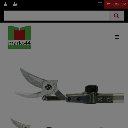
0,00 EUR
☰