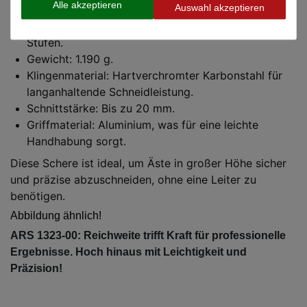
Hier sind einige ihrer Hauptmerkmale:
Alle akzeptieren
Auswahl akzeptieren
Länge: Verstellbar von 1,76 m bis 3,01 m in 5
Stufen.
Gewicht: 1.190 g.
Klingenmaterial: Hartverchromter Karbonstahl für
langanhaltende Schneidleistung.
Schnittstärke: Bis zu 20 mm.
Griffmaterial: Aluminium, was für eine leichte
Handhabung sorgt.
Diese Schere ist ideal, um Äste in großer Höhe sicher
und präzise abzuschneiden, ohne eine Leiter zu
benötigen.
Abbildung ähnlich!
ARS 1323-00: Reichweite trifft Kraft für professionelle
Ergebnisse. Hoch hinaus mit Leichtigkeit und
Präzision!