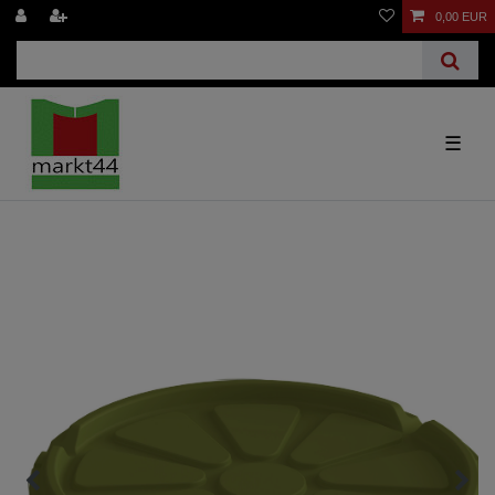
0,00 EUR
☰