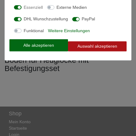
Technische Daten
Essenziell
Externe Medien
DHL Wunschzustellung
PayPal
Weitere Details
Funktional
Weitere Einstellungen
Informationen zur Produktsicherheit
Alle akzeptieren
Auswahl akzeptieren
Boden für Heuglocke mit
Befestigungsset
Shop
Mein Konto
Startseite
Login