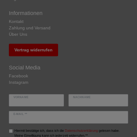
Informationen
Kontakt
Zahlung und Versand
Über Uns
Vertrag widerrufen
Social Media
Facebook
Instagram
VORNAME
NACHNAME
E-MAIL **
Hiermit bestätige ich, dass ich die
Daten­schutz­erklärung
gelesen habe.
Meine Einwilligung kann ich jederzeit widerrufen.**