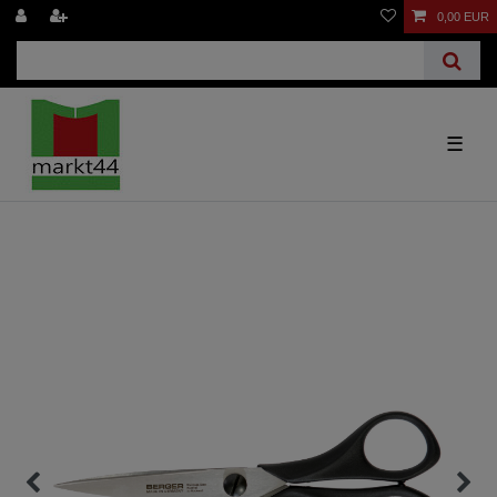
0,00 EUR
☰