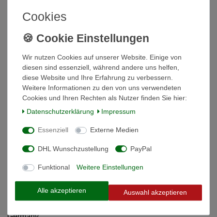
Cookies
Beschreibung
Weitere Details
Wir nutzen Cookies auf unserer Website. Einige von
diesen sind essenziell, während andere uns helfen,
Informationen zur Produktsicherheit
diese Website und Ihre Erfahrung zu verbessern.
Weitere Informationen zu den von uns verwendeten
Cookies und Ihren Rechten als Nutzer finden Sie hier:
Berufs- und Haushaltschere small
Daten­schutz­erklärung
Impressum
1420
Essenziell
Externe Medien
Die BERGER Berufs- und Haushaltschere aus
DHL Wunschzustellung
PayPal
qualitativem, rostfreiem Edelstahl eignet sich ideal für
Funktional
Weitere Einstellungen
anspruchsvolle Aufgaben.
Der zweiflächige Facettenschliff verleiht den 70 mm langen
Alle akzeptieren
Auswahl akzeptieren
Klingen eine besondere Schärfe und sorgt für eine
ausdauernde Schneidleistung dieser Schere made in
Germany.