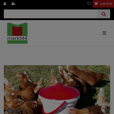
0,00 EUR
☰