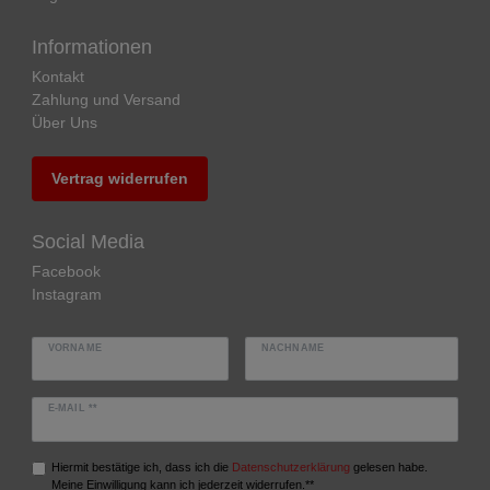
Informationen
Kontakt
Zahlung und Versand
Über Uns
Vertrag widerrufen
Social Media
Facebook
Instagram
VORNAME
NACHNAME
E-MAIL **
Hiermit bestätige ich, dass ich die
Daten­schutz­erklärung
gelesen habe.
Meine Einwilligung kann ich jederzeit widerrufen.**