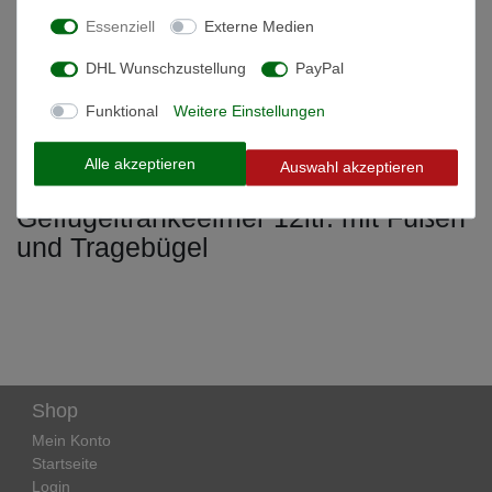
Technische Daten
Essenziell
Externe Medien
DHL Wunschzustellung
PayPal
Weitere Details
Funktional
Weitere Einstellungen
Informationen zur Produktsicherheit
Alle akzeptieren
Auswahl akzeptieren
Geflügeltränkeeimer 12ltr. mit Füßen
und Tragebügel
Shop
Mein Konto
Startseite
Login