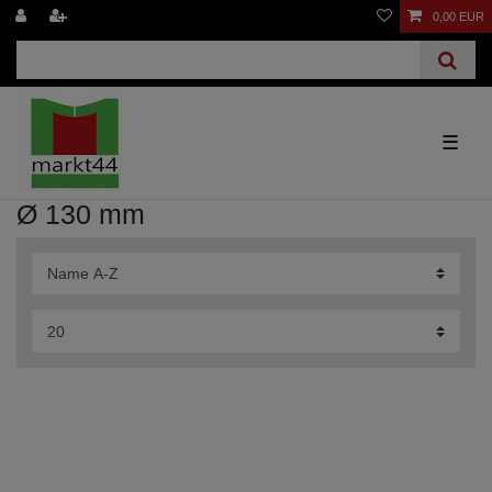
0,00 EUR
☰
Ø 130 mm