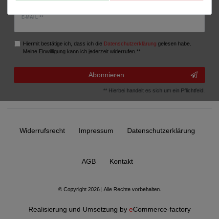
E-MAIL **
Hiermit bestätige ich, dass ich die
Daten­schutz­erklärung
gelesen habe.
Meine Einwilligung kann ich jederzeit widerrufen.**
Abonnieren
** Hierbei handelt es sich um ein Pflichtfeld.
Widerrufs­recht
Impressum
Daten­schutz­erklärung
AGB
Kontakt
© Copyright 2026 | Alle Rechte vorbehalten.
Realisierung und Umsetzung by
e
Commerce-factory