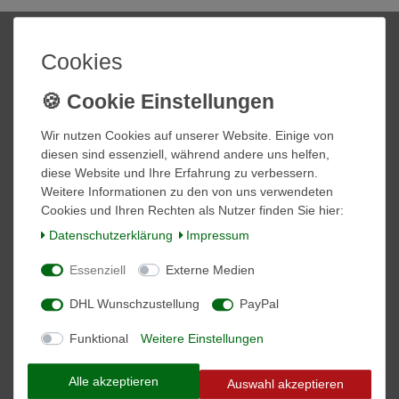
Shop
Mein Konto
Cookies
Startseite
Login
Informationen
Wir nutzen Cookies auf unserer Website. Einige von
diesen sind essenziell, während andere uns helfen,
Kontakt
diese Website und Ihre Erfahrung zu verbessern.
Zahlung und Versand
Weitere Informationen zu den von uns verwendeten
Über Uns
Cookies und Ihren Rechten als Nutzer finden Sie hier:
Daten­schutz­erklärung
Impressum
Vertrag widerrufen
Essenziell
Externe Medien
Social Media
DHL Wunschzustellung
PayPal
Facebook
Instagram
Funktional
Weitere Einstellungen
Alle akzeptieren
VORNAME
NACHNAME
Auswahl akzeptieren