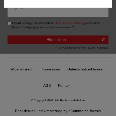
E-MAIL **
Hiermit bestätige ich, dass ich die
Daten­schutz­erklärung
gelesen habe.
Meine Einwilligung kann ich jederzeit widerrufen.**
Abonnieren
** Hierbei handelt es sich um ein Pflichtfeld.
Widerrufs­recht
Impressum
Daten­schutz­erklärung
AGB
Kontakt
© Copyright 2026 | Alle Rechte vorbehalten.
Realisierung und Umsetzung by
e
Commerce-factory