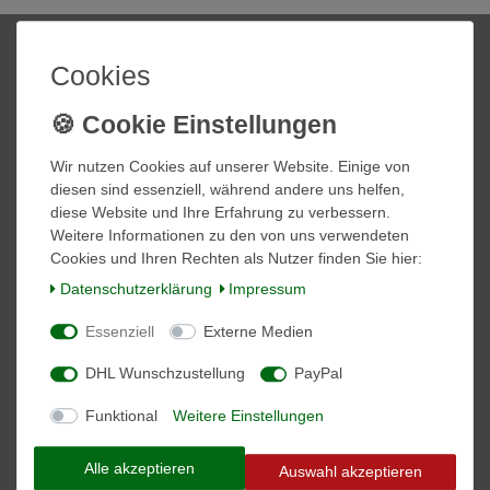
Shop
Mein Konto
Cookies
Startseite
Login
Informationen
Wir nutzen Cookies auf unserer Website. Einige von
diesen sind essenziell, während andere uns helfen,
Kontakt
diese Website und Ihre Erfahrung zu verbessern.
Zahlung und Versand
Weitere Informationen zu den von uns verwendeten
Über Uns
Cookies und Ihren Rechten als Nutzer finden Sie hier:
Daten­schutz­erklärung
Impressum
Vertrag widerrufen
Essenziell
Externe Medien
Social Media
DHL Wunschzustellung
PayPal
Facebook
Instagram
Funktional
Weitere Einstellungen
Alle akzeptieren
VORNAME
NACHNAME
Auswahl akzeptieren