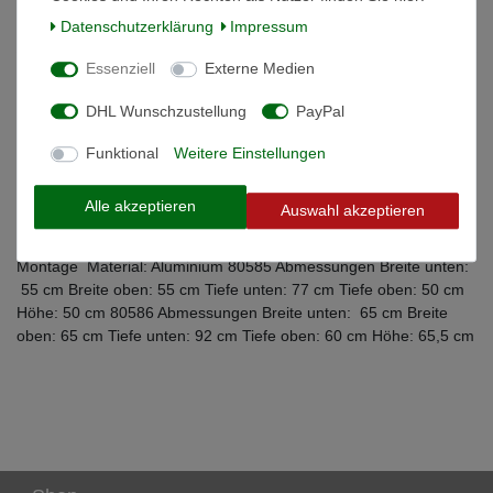
Weitere Details
Daten­schutz­erklärung
Impressum
Essenziell
Externe Medien
Informationen zur Produktsicherheit
DHL Wunschzustellung
PayPal
 stabile und sichere Ausführung  abgeschrägte Vorder- und
Funktional
Weitere Einstellungen
Rückseite für eine optimale Platzausnutzung im Kofferraum 
erhöhte Wände für mehr Sicherheit und Sauberkeit
Alle akzeptieren
Auswahl akzeptieren
(Hartfaserplatten)  inkl. Antirutsch-Thermoteppich  Gittereinsätze
für gute Belüftung und Sicht  Schnellverschluss  einfache
Montage  Material: Aluminium 80585 Abmessungen Breite unten:
55 cm Breite oben: 55 cm Tiefe unten: 77 cm Tiefe oben: 50 cm
Höhe: 50 cm 80586 Abmessungen Breite unten: 65 cm Breite
oben: 65 cm Tiefe unten: 92 cm Tiefe oben: 60 cm Höhe: 65,5 cm