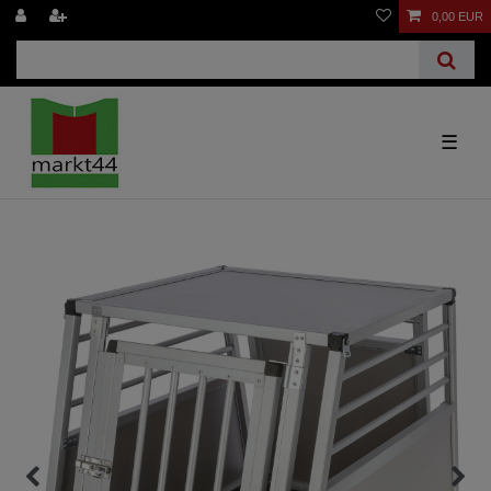
0,00 EUR
☰