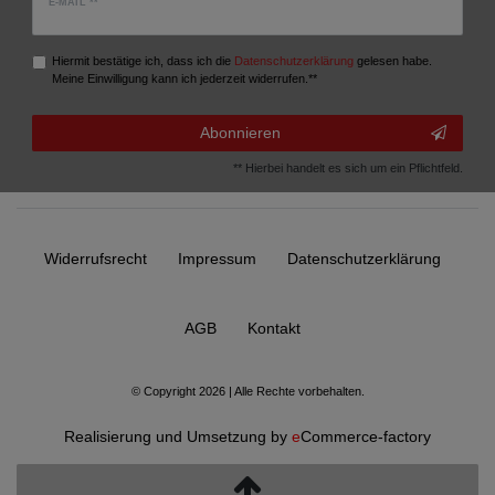
E-MAIL **
Hiermit bestätige ich, dass ich die
Daten­schutz­erklärung
gelesen habe.
Meine Einwilligung kann ich jederzeit widerrufen.**
Abonnieren
** Hierbei handelt es sich um ein Pflichtfeld.
Widerrufs­recht
Impressum
Daten­schutz­erklärung
AGB
Kontakt
© Copyright 2026 | Alle Rechte vorbehalten.
Realisierung und Umsetzung by
e
Commerce-factory