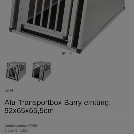
Kerbl
Alu-Transportbox Barry eintürig,
92x65x65,5cm
Artikelnummer
80586
Artikel ID:
81518