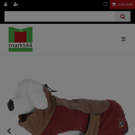
0,00 EUR
☰