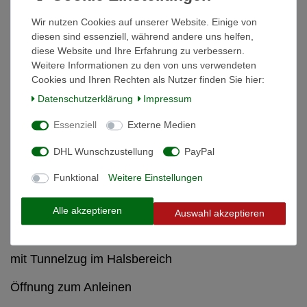
Weitere Details
Wir nutzen Cookies auf unserer Website. Einige von
diesen sind essenziell, während andere uns helfen,
diese Website und Ihre Erfahrung zu verbessern.
Informationen zur Produktsicherheit
Weitere Informationen zu den von uns verwendeten
Cookies und Ihren Rechten als Nutzer finden Sie hier:
Hundemantel Royal Pets, braun, 30cm
Daten­schutz­erklärung
Impressum
Essenziell
Externe Medien
passend zur trendigen Royal Pets Kollektion 
DHL Wunschzustellung
PayPal
robuster Hundemantel für nasskalte Herbst- und
Wintertage 
Funktional
Weitere Einstellungen
wind- und wasserabweisend 
Alle akzeptieren
Auswahl akzeptieren
reflektierende Paspeln für mehr Sicherheit 
mit Tunnelzug im Halsbereich 
Öffnung zum Anleinen 