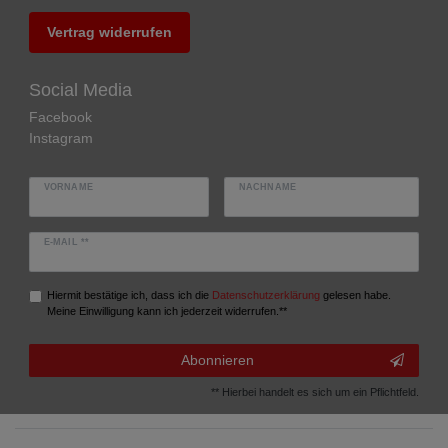
Vertrag widerrufen
Social Media
Facebook
Instagram
VORNAME
NACHNAME
E-MAIL **
Hiermit bestätige ich, dass ich die
Daten­schutz­erklärung
gelesen habe.
Meine Einwilligung kann ich jederzeit widerrufen.**
Abonnieren
** Hierbei handelt es sich um ein Pflichtfeld.