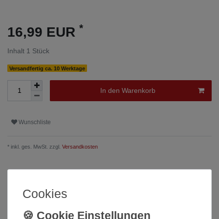
*
16,99 EUR
Inhalt
1
Stück
Versandfertig ca. 10 Werktage
In den Warenkorb
Wunschliste
* inkl. ges. MwSt. zzgl.
Versandkosten
Cookies
Beschreibung