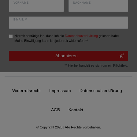
VORNAME
NACHNAME
E-MAIL **
Hiermit bestätige ich, dass ich die
Daten­schutz­erklärung
gelesen habe.
Meine Einwilligung kann ich jederzeit widerrufen.**
Abonnieren
** Hierbei handelt es sich um ein Pflichtfeld.
Widerrufs­recht
Impressum
Daten­schutz­erklärung
AGB
Kontakt
© Copyright 2026 | Alle Rechte vorbehalten.