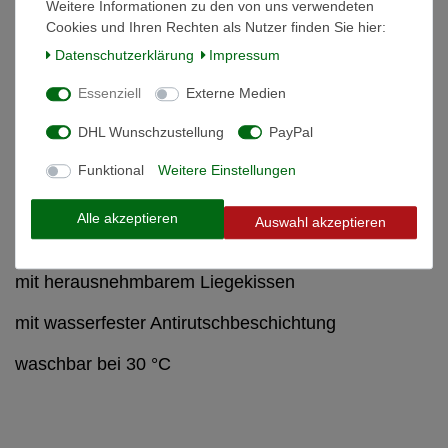
Weitere Informationen zu den von uns verwendeten
Cookies und Ihren Rechten als Nutzer finden Sie hier:
Weitere Details
Daten­schutz­erklärung
Impressum
Essenziell
Externe Medien
Informationen zur Produktsicherheit
DHL Wunschzustellung
PayPal
Kuschelbett Lucca grau, 70 x 85 cm
Funktional
Weitere Einstellungen
hochwertiger Canvasstoff aus 79 % Baumwolle, 21
Alle akzeptieren
Auswahl akzeptieren
% Polyester 
mit herausnehmbarem Liegekissen 
mit wasserfester Antirutschbeschichtung 
waschbar bei 30 °C