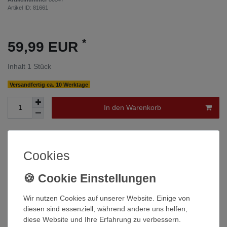
Artikel ID:
81661
*
59,99 EUR
Inhalt
1
Stück
Versandfertig ca. 10 Werktage
In den Warenkorb
Wunschliste
Cookies
* inkl. ges. MwSt. zzgl.
Versandkosten
Wir nutzen Cookies auf unserer Website. Einige von
diesen sind essenziell, während andere uns helfen,
diese Website und Ihre Erfahrung zu verbessern.
Beschreibung