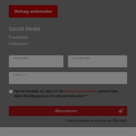
Vertrag widerrufen
Social Media
Facebook
Instagram
VORNAME
NACHNAME
E-MAIL **
Hiermit bestätige ich, dass ich die
Daten­schutz­erklärung
gelesen habe.
Meine Einwilligung kann ich jederzeit widerrufen.**
Abonnieren
** Hierbei handelt es sich um ein Pflichtfeld.