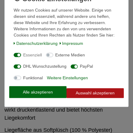
Weitere Details
Wir nutzen Cookies auf unserer Website. Einige von
diesen sind essenziell, während andere uns helfen,
Informationen zur Produktsicherheit
diese Website und Ihre Erfahrung zu verbessern.
Weitere Informationen zu den von uns verwendeten
Cookies und Ihren Rechten als Nutzer finden Sie hier:
Memory-Foam Matratze 50x80cm
Daten­schutz­erklärung
Impressum
beige/anthrazit Hundematratze
Essenziell
Externe Medien
optimale Anpassung an die Liegeposition durch 100
DHL Wunschzustellung
PayPal
% thermoelastischem Memory-Schaumstoff 
Funktional
Weitere Einstellungen
ideal für Hunde jeder Art und Größe 
Alle akzeptieren
Auswahl akzeptieren
entlastet die Wirbelsäule und die Gelenke 
wirkt druckentlastend und bietet höchsten
Liegekomfort 
Liegefläche aus Softplüsch (100 % Polyester) 