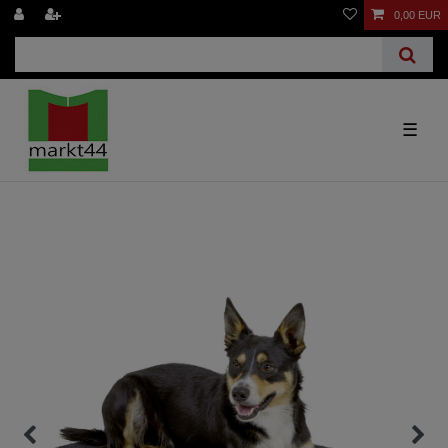
0,00 EUR
☰