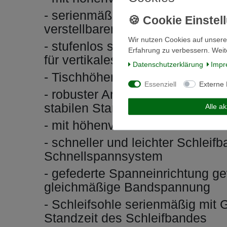
- serienmäßig inklusive von -45°
verstellbarem Gehrungsanschl
Wir nutzen Cookies auf unsere
- stufenlos schrägverstellbares 
Erfahrung zu verbessern. Weit
für vertikales und horizontales 
Daten­schutz­erklärung
Impr
- Tischhöhenverstellung mittels
Essenziell
Externe
- robuster Arbeitstisch aus Grau
stabilen Stand der Maschine be
Alle a
- mit höhenverstellbarem Zusatz
- schneller und leichter Schlei
Schnellspannsystem
- gefederte Spanneinrichtung ge
gleichmäßige Bandspannung
- Schleifsohle serienmäßig mit 
Standzeit des Schleifbandes