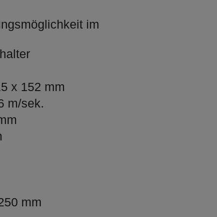
ungsmöglichkeit im
halter
15 x 152 mm
6 m/sek.
 mm
m
1250 mm