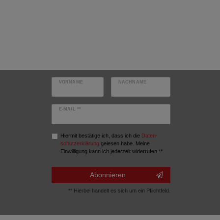
VORNAME
NACHNAME
E-MAIL **
Hiermit bestätige ich, dass ich die
Daten­
schutz­erklärung
gelesen habe. Meine
Einwilligung kann ich jederzeit widerrufen.**
Abonnieren
** Hierbei handelt es sich um ein Pflichtfeld.