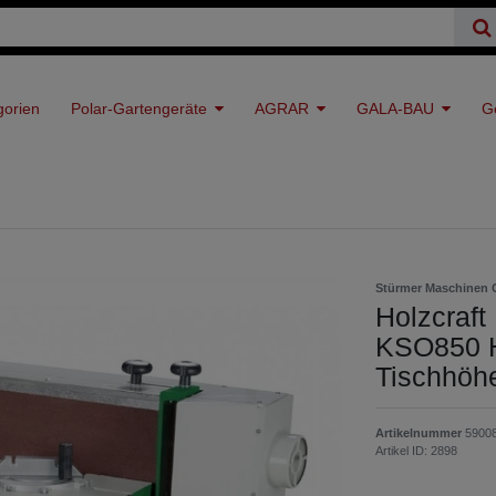
gorien
Polar-Gartengeräte
AGRAR
GALA-BAU
G
Stürmer Maschinen
Holzcraft
KSO850 H
Tischhöhe
Artikelnummer
5900
Artikel ID:
2898