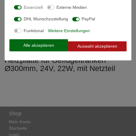
Technische Daten
Essenziell
Externe Medien
DHL Wunschzustellung
PayPal
Weitere Details
Funktional
Weitere Einstellungen
Informationen zur Produktsicherheit
Alle akzeptieren
Auswahl akzeptieren
Heizplatte für Geflügeltränken
Ø300mm, 24V, 22W, mit Netzteil
Shop
Mein Konto
Startseite
Login