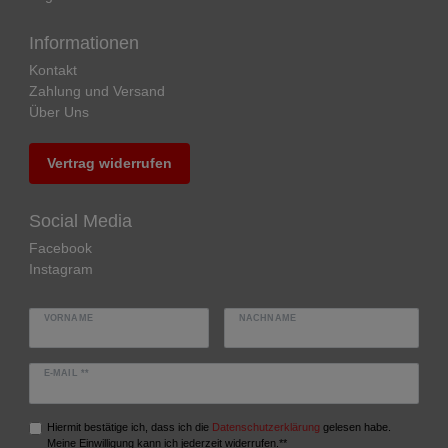
Informationen
Kontakt
Zahlung und Versand
Über Uns
Vertrag widerrufen
Social Media
Facebook
Instagram
VORNAME
NACHNAME
E-MAIL **
Hiermit bestätige ich, dass ich die
Daten­schutz­erklärung
gelesen habe.
Meine Einwilligung kann ich jederzeit widerrufen.**