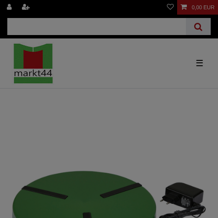
0,00 EUR
☰