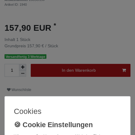
Artikel ID:
1940
*
157,90 EUR
Inhalt
1
Stück
Grundpreis
157,90 € / Stück
Versandfertig 3 Werktage
In den Warenkorb
Wunschliste
* inkl. ges. MwSt. zzgl.
Versandkosten
Cookies