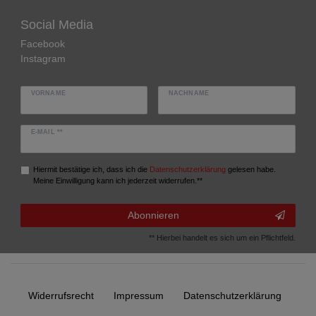
Social Media
Facebook
Instagram
VORNAME
NACHNAME
E-MAIL **
Hiermit bestätige ich, dass ich die
Daten­schutz­erklärung
gelesen habe.
Meine Einwilligung kann ich jederzeit widerrufen.**
Abonnieren
** Hierbei handelt es sich um ein Pflichtfeld.
Widerrufs­recht
Impressum
Daten­schutz­erklärung