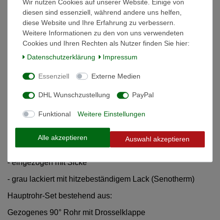
Wir nutzen Cookies auf unserer Website. Einige von
Beschreibung
diesen sind essenziell, während andere uns helfen,
diese Website und Ihre Erfahrung zu verbessern.
Weitere Details
Weitere Informationen zu den von uns verwendeten
Cookies und Ihren Rechten als Nutzer finden Sie hier:
Daten­schutz­erklärung
Impressum
Informationen zur Produktsicherheit
Essenziell
Externe Medien
Rauchrohr-Set grau Ø 150 mm
DHL Wunschzustellung
PayPal
- Rauchrohrset für Kaminöfen und Herde
Funktional
Weitere Einstellungen
- Materialstärke 2 mm
Alle akzeptieren
Auswahl akzeptieren
- geschliffene Nähte
- eingezogen mit Sicke
- grau lackiert mit hitzebeständigem Lack (Senotherm)
Hauptrohr-Set bestehend aus:
Gezogenes 90° Rohr mit Drosselklappe