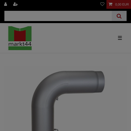
0,00 EUR
☰