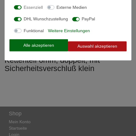
Technische Daten
Essenziell
Externe Medien
DHL Wunschzustellung
PayPal
Weitere Details
Funktional
Weitere Einstellungen
Informationen zur Produktsicherheit
Alle akzeptieren
Auswahl akzeptieren
Kettenteil 6mm, doppelt, mit
Sicherheitsverschluß klein
Shop
Mein Konto
Startseite
Login