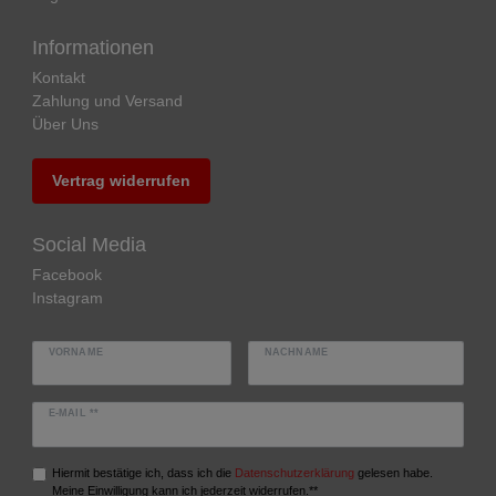
Informationen
Kontakt
Zahlung und Versand
Über Uns
Vertrag widerrufen
Social Media
Facebook
Instagram
VORNAME
NACHNAME
E-MAIL **
Hiermit bestätige ich, dass ich die
Daten­schutz­erklärung
gelesen habe.
Meine Einwilligung kann ich jederzeit widerrufen.**