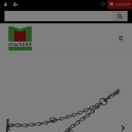
0,00 EUR
☰