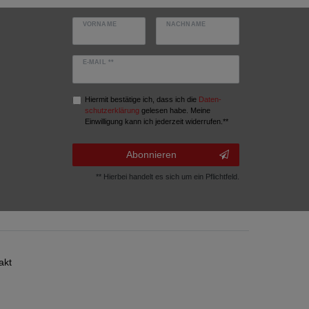
VORNAME
NACHNAME
E-MAIL **
Hiermit bestätige ich, dass ich die
Daten­
schutz­erklärung
gelesen habe. Meine
Einwilligung kann ich jederzeit widerrufen.**
Abonnieren
** Hierbei handelt es sich um ein Pflichtfeld.
akt