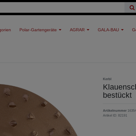
gorien
Polar-Gartengeräte
AGRAR
GALA-BAU
G
Kerbl
Klauensc
bestückt
Artikelnummer
1635
Artikel ID:
82191