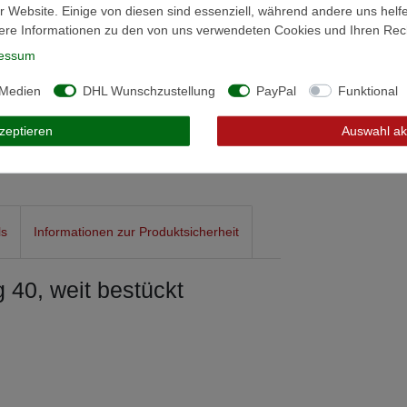
r Website. Einige von diesen sind essenziell, während andere uns helf
ere Informationen zu den von uns verwendeten Cookies und Ihren Recht
essum
 Medien
DHL Wunschzustellung
PayPal
Funktional
kzeptieren
Auswahl ak
ls
Informationen zur Produktsicherheit
40, weit bestückt