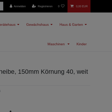
Anmelden
Registrieren
0
0,00 EUR
erätehaus
Gewächshaus
Haus & Garten
Maschinen
Kinder
heibe, 150mm Körnung 40, weit
4