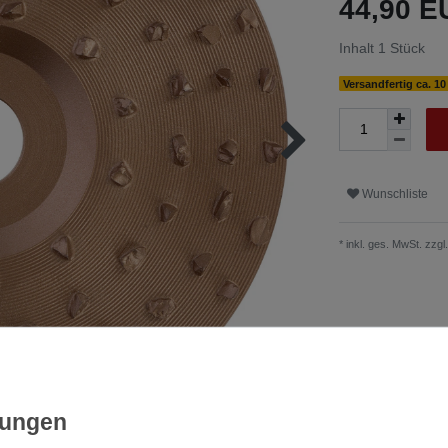
44,90 
Inhalt
1
Stück
Versandfertig ca. 1
Wunschliste
* inkl. ges. MwSt. zzgl.