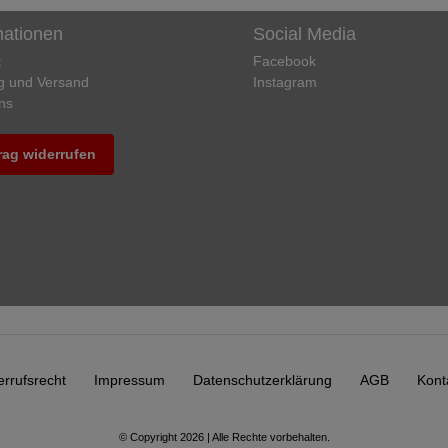
mationen
Social Media
t
Facebook
g und Versand
Instagram
ns
rag widerrufen
rrufs­recht
Impressum
Daten­schutz­erklärung
AGB
Kont
© Copyright 2026 | Alle Rechte vorbehalten.