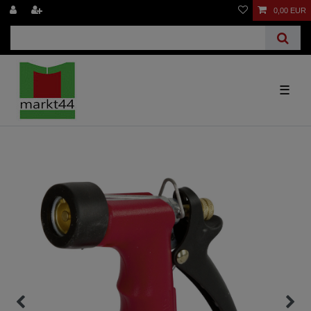
0,00 EUR
☰