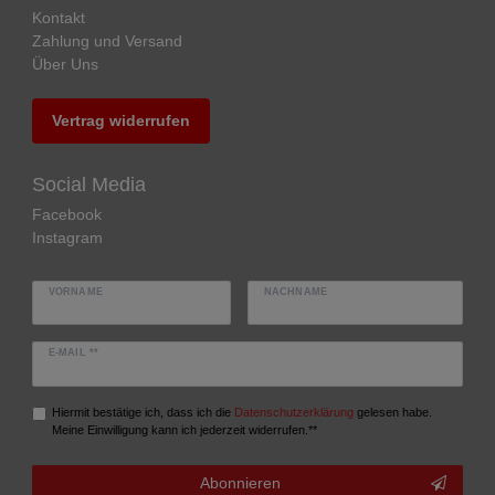
Kontakt
Zahlung und Versand
Über Uns
Vertrag widerrufen
Social Media
Facebook
Instagram
VORNAME
NACHNAME
E-MAIL **
Hiermit bestätige ich, dass ich die
Daten­schutz­erklärung
gelesen habe.
Meine Einwilligung kann ich jederzeit widerrufen.**
Abonnieren