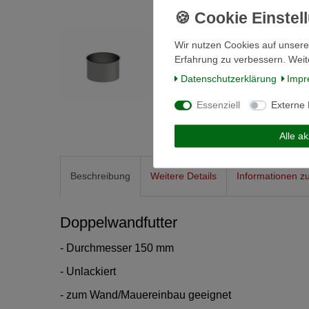
Wir nutzen Cookies auf unsere
Erfahrung zu verbessern. Weit
Daten­schutz­erklärung
Impr
Essenziell
Externe
Alle a
Beschreibung
Weitere Details
Informationen zu
Doppelwandfutter
- Durchmesser 150 mm
- Unlackiert
- zum Wand/Mauereinbau geeignet