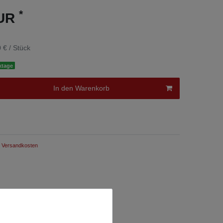
*
EUR
 € / Stück
ktage
In den Warenkorb
Versandkosten