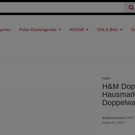
gorien
Polar-Gartengeräte
AGRAR
GALA-BAU
G
H&M
H&M Dopp
Hausmark
Doppelwa
Artikelnummer
DWF
Artikel ID:
2093