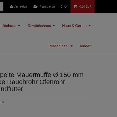
Anmelden
Registrieren
0
0,00 EUR
erätehaus
Gewächshaus
Haus & Garten
Maschinen
Kinder
elte Mauermuffe Ø 150 mm
e Rauchrohr Ofenrohr
ndfutter
150