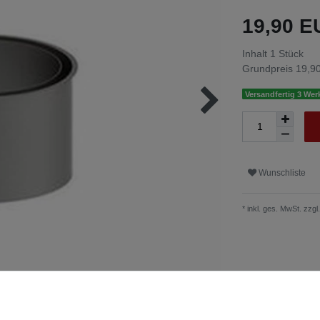
19,90 
Inhalt
1
Stück
Grundpreis
19,90
Versandfertig 3 Wer
Wunschliste
* inkl. ges. MwSt. zzgl.