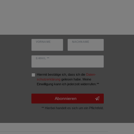
VORNAME
NACHNAME
E-MAIL **
Hiermit bestätige ich, dass ich die
Daten­
schutz­erklärung
gelesen habe. Meine
Einwilligung kann ich jederzeit widerrufen.**
Abonnieren
** Hierbei handelt es sich um ein Pflichtfeld.