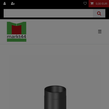
0,00 EUR
☰