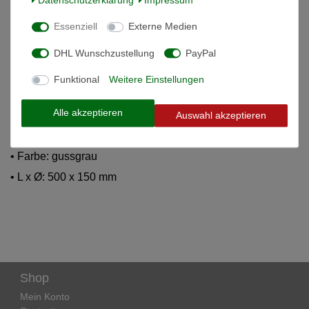
Weitere Details
Essenziell
Externe Medien
DHL Wunschzustellung
PayPal
Informationen zur Produktsicherheit
Funktional
Weitere Einstellungen
Kaminrohr
Alle akzeptieren
Auswahl akzeptieren
• Material: 2 mm Stahlblech mit Senothermlack beschichtet
• Farbe: gussgrau
• L x Ø: 500 x 150 mm
Shop
Mein Konto