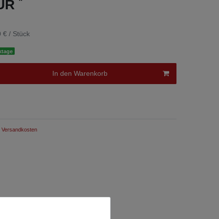
*
EUR
 € / Stück
ktage
In den Warenkorb
Versandkosten