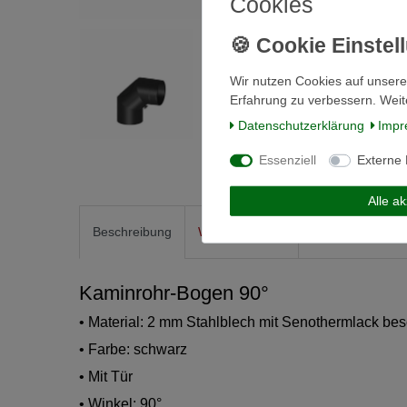
Cookies
Wir nutzen Cookies auf unsere
Erfahrung zu verbessern. Weit
Daten­schutz­erklärung
Impr
Essenziell
Externe
Alle a
Beschreibung
Weitere Details
Informationen zu
Kaminrohr-Bogen 90°
• Material: 2 mm Stahlblech mit Senothermlack bes
• Farbe: schwarz
• Mit Tür
• Winkel: 90°