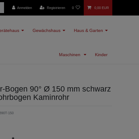
Anmelden
Registrieren
0
0,00 EUR
erätehaus
Gewächshaus
Haus & Garten
Maschinen
Kinder
r-Bogen 90° Ø 150 mm schwarz
Rohrbogen Kaminrohr
B90T-150