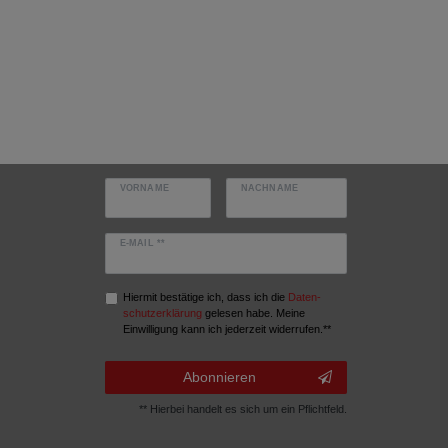
VORNAME
NACHNAME
E-MAIL **
Hiermit bestätige ich, dass ich die
Daten­
schutz­erklärung
gelesen habe. Meine
Einwilligung kann ich jederzeit widerrufen.**
Abonnieren
** Hierbei handelt es sich um ein Pflichtfeld.