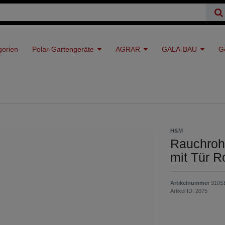
gorien
Polar-Gartengeräte
AGRAR
GALA-BAU
G
H&M
Rauchroh
mit Tür 
Artikelnummer
310S
Artikel ID:
2075