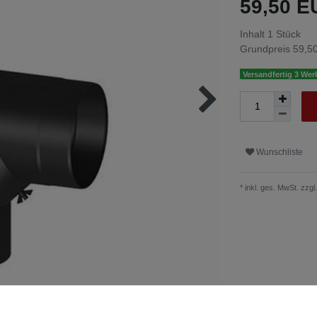
59,50 
Inhalt
1
Stück
Grundpreis
59,50
Versandfertig 3 Wer
Wunschliste
* inkl. ges. MwSt. zzgl.