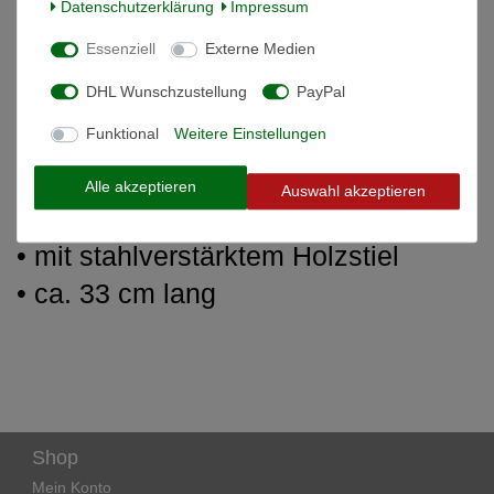
Daten­schutz­erklärung
Impressum
Weitere Details
Essenziell
Externe Medien
DHL Wunschzustellung
PayPal
Informationen zur Produktsicherheit
Funktional
Weitere Einstellungen
Hufbeschlaghammer
Alle akzeptieren
Auswahl akzeptieren
• geschmiedete Ausführung
• mit stahlverstärktem Holzstiel
• ca. 33 cm lang
Shop
Mein Konto