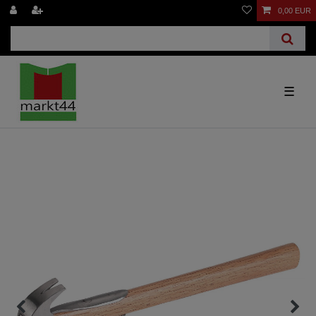
0,00 EUR
☰