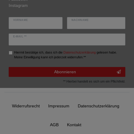
Instagram
VORNAME
NACHNAME
E-MAIL **
Hiermit bestätige ich, dass ich die
Daten­schutz­erklärung
gelesen habe.
Meine Einwilligung kann ich jederzeit widerrufen.**
Abonnieren
** Hierbei handelt es sich um ein Pflichtfeld.
Widerrufs­recht
Impressum
Daten­schutz­erklärung
AGB
Kontakt