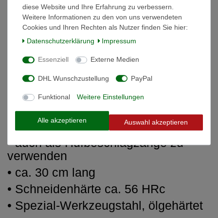
Beschreibung
diese Website und Ihre Erfahrung zu verbessern.
Weitere Informationen zu den von uns verwendeten
Cookies und Ihren Rechten als Nutzer finden Sie hier:
Weitere Details
Daten­schutz­erklärung
Impressum
Essenziell
Externe Medien
Informationen zur Produktsicherheit
DHL Wunschzustellung
PayPal
Hufzange orig. KNIPEX
Funktional
Weitere Einstellungen
• mit Nietstutzen
Alle akzeptieren
Auswahl akzeptieren
• schwarz lackiert
• auch als Hufbeschlagzange zu
verwenden
• ca. 30 cm lang
• Schneidenhärte ca. 56 HRc
• Spezial-Werkzeugstahl, ölgehärtet