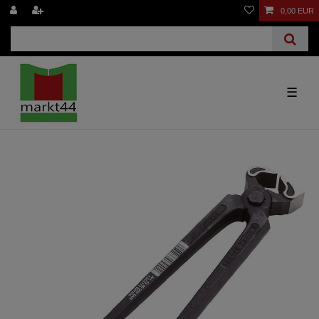
0,00 EUR
☰