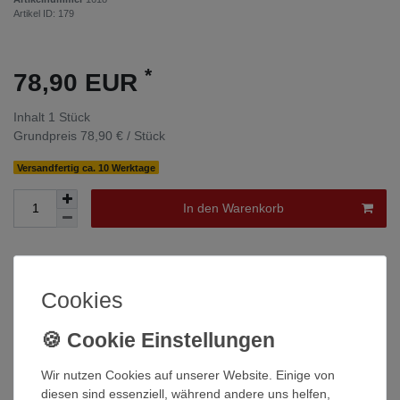
Artikel ID:
179
*
78,90 EUR
Inhalt
1
Stück
Grundpreis
78,90 € / Stück
Versandfertig ca. 10 Werktage
In den Warenkorb
Wunschliste
Cookies
* inkl. ges. MwSt. zzgl.
Versandkosten
Wir nutzen Cookies auf unserer Website. Einige von
diesen sind essenziell, während andere uns helfen,