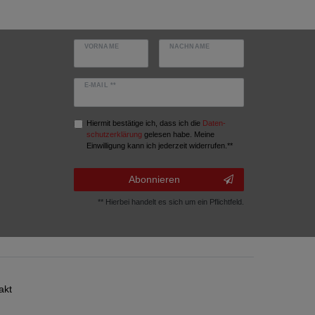
VORNAME
NACHNAME
E-MAIL **
Hiermit bestätige ich, dass ich die
Daten­
schutz­erklärung
gelesen habe. Meine
Einwilligung kann ich jederzeit widerrufen.**
Abonnieren
** Hierbei handelt es sich um ein Pflichtfeld.
akt