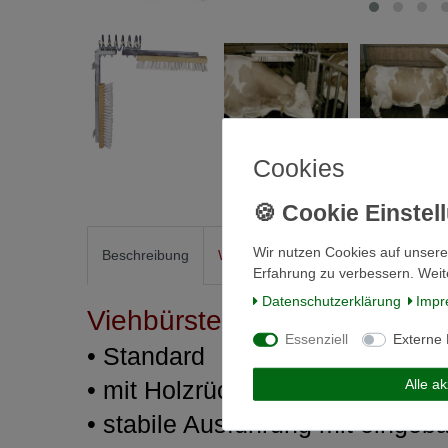
Cookies
Wir nutzen Cookies auf unsere
Beschreibung
Weitere Details
Informationen zu
Erfahrung zu verbessern. Weit
Daten­schutz­erklärung
Impr
Viehbürste TEXAS
Essenziell
Externe
• Standard
Alle a
• mit Holzrücken
• stabile Ausführung mit eingeb