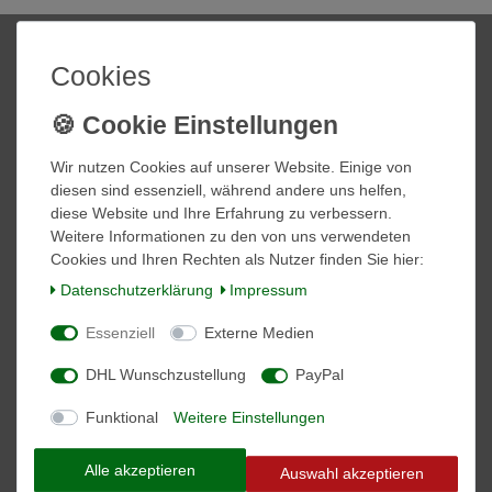
Shop
Mein Konto
Cookies
Startseite
Login
Informationen
Wir nutzen Cookies auf unserer Website. Einige von
diesen sind essenziell, während andere uns helfen,
Kontakt
diese Website und Ihre Erfahrung zu verbessern.
Zahlung und Versand
Weitere Informationen zu den von uns verwendeten
Über Uns
Cookies und Ihren Rechten als Nutzer finden Sie hier:
Daten­schutz­erklärung
Impressum
Vertrag widerrufen
Essenziell
Externe Medien
Social Media
DHL Wunschzustellung
PayPal
Facebook
Instagram
Funktional
Weitere Einstellungen
Alle akzeptieren
VORNAME
NACHNAME
Auswahl akzeptieren