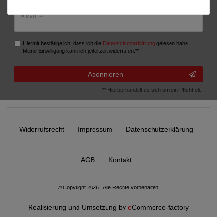
E-MAIL **
Hiermit bestätige ich, dass ich die
Daten­schutz­erklärung
gelesen habe.
Meine Einwilligung kann ich jederzeit widerrufen.**
Abonnieren
** Hierbei handelt es sich um ein Pflichtfeld.
Widerrufs­recht
Impressum
Daten­schutz­erklärung
AGB
Kontakt
© Copyright 2026 | Alle Rechte vorbehalten.
Realisierung und Umsetzung by
e
Commerce-factory