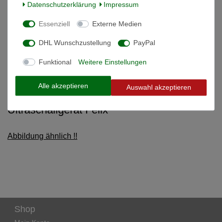
Beschreibung
Daten­schutz­erklärung
Impressum
Essenziell
Externe Medien
Weitere Details
DHL Wunschzustellung
PayPal
Informationen zur Produktsicherheit
Funktional
Weitere Einstellungen
Alle akzeptieren
Auswahl akzeptieren
Zusatz-Lautsprecher 80-100 m² zu
Ultraschallgerät Felix
Abbildung ähnlich !!
Shop