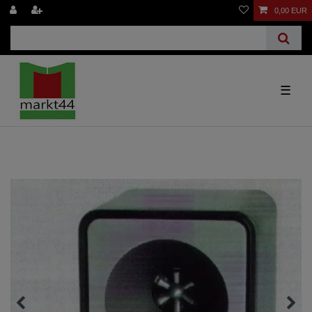
0,00 EUR
☰