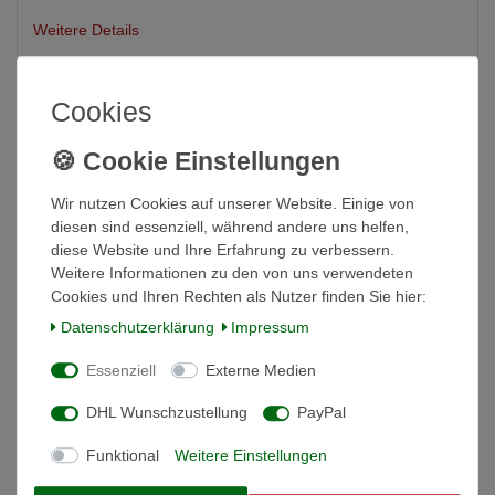
Weitere Details
Informationen zur Produktsicherheit
Cookies
Spritzen und Kanülen
HSW ECO-MATIC® mit
Wir nutzen Cookies auf unserer Website. Einige von
diesen sind essenziell, während andere uns helfen,
Flaschenaufsatz
diese Website und Ihre Erfahrung zu verbessern.
Weitere Informationen zu den von uns verwendeten
Gewinde 2,0 ml
Cookies und Ihren Rechten als Nutzer finden Sie hier:
• automatische Selbstfüllerspritze mit
Daten­schutz­erklärung
Impressum
Flaschenaufsatz
Essenziell
Externe Medien
• Premium Kunststoffspritze mit
hochfestem Kunststoff-Zylinder
DHL Wunschzustellung
PayPal
• verschleißfreier Metall-
Funktional
Weitere Einstellungen
Kanülenansatz