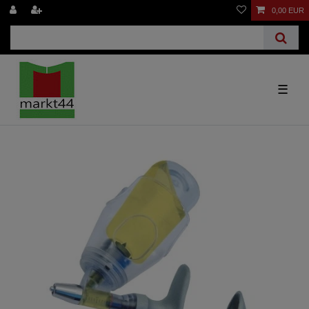
0,00 EUR
☰