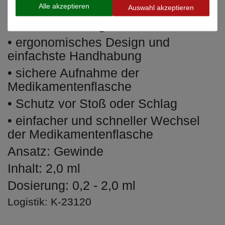
Alle akzeptieren
Auswahl akzeptieren
• präzise und stufenlose
Dosiereinstellung
• ergonomisches Design und
einfachste Handhabung
• sichere Aufnahme der
Medikamentenflasche
• Schutz vor Stoß oder Schlag
• einfacher und schneller Wechsel
der Medikamentenflasche
Ansatz: Gewinde
Inhalt: 2,0 ml
Dosierung: 0,2 - 2,0 ml
Logistik: K-23120