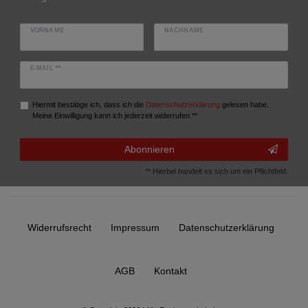
VORNAME
NACHNAME
E-MAIL **
Hiermit bestätige ich, dass ich die
Daten­schutz­erklärung
gelesen habe.
Meine Einwilligung kann ich jederzeit widerrufen.**
Abonnieren
** Hierbei handelt es sich um ein Pflichtfeld.
Widerrufs­recht
Impressum
Daten­schutz­erklärung
AGB
Kontakt