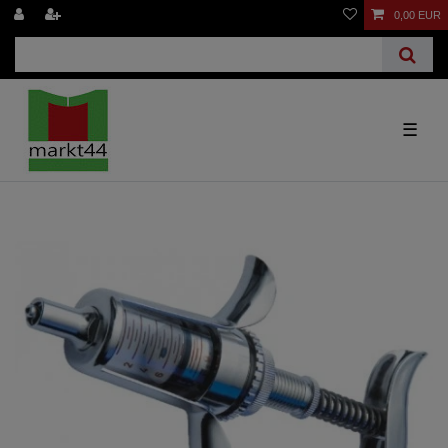
0,00 EUR
☰