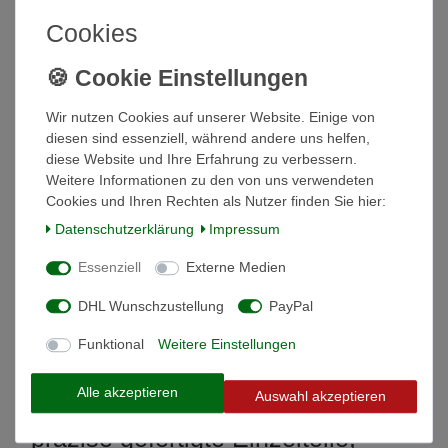
Weitere Details
Cookies
Informationen zur Produktsicherheit
Wir nutzen Cookies auf unserer Website. Einige von
diesen sind essenziell, während andere uns helfen,
Spritzen und Kanülen
diese Website und Ihre Erfahrung zu verbessern.
Weitere Informationen zu den von uns verwendeten
HSW VET-MATIC®
Cookies und Ihren Rechten als Nutzer finden Sie hier:
Mit Luer-Lock-Ansatz 5,0 ml
Daten­schutz­erklärung
Impressum
• automatische Injektionsspritze für
Essenziell
Externe Medien
pharmazeutische Tierpräparate
DHL Wunschzustellung
PayPal
• stabile Kolbenstange mit
vergrößertem Durchlauf
Funktional
Weitere Einstellungen
• vollständig demontierbar, optimale
Alle akzeptieren
Auswahl akzeptieren
Reinigungsmöglichkeit
• präzise gefertigte Einzelteile,