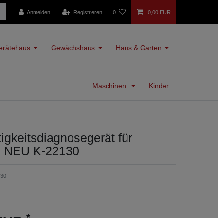
Anmelden
Registrieren
0
0,00 EUR
erätehaus
Gewächshaus
Haus & Garten
Maschinen
Kinder
igkeitsdiagnosegerät für
 NEU K-22130
130
*