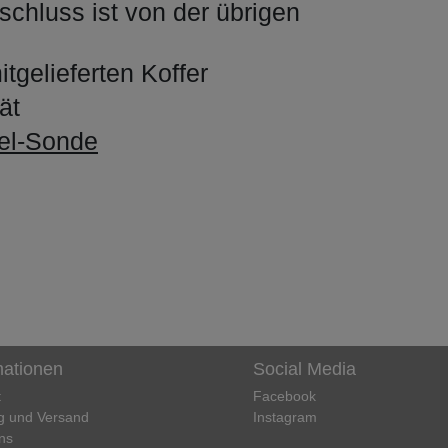
rschluss ist von der übrigen
tgelieferten Koffer
ät
bel-Sonde
mationen
Social Media
t
Facebook
g und Versand
Instagram
ns