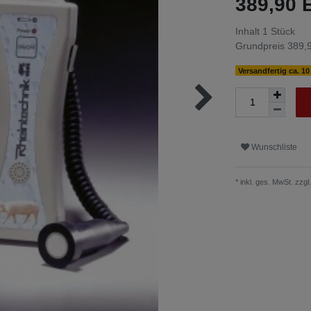
389,90
Inhalt
1
Stück
Grundpreis
389,9
Versandfertig ca. 1
Wunschliste
* inkl. ges. MwSt. zzgl.