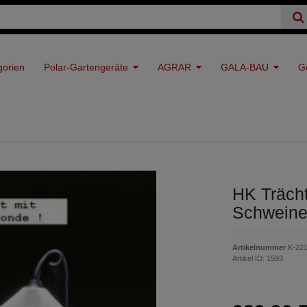
gorien
Polar-Gartengeräte
AGRAR
GALA-BAU
G
HK Trächt
Schweine
Artikelnummer
K-22
Artikel ID:
1593