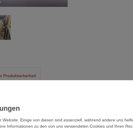
r Produktsicherheit
ät
l-Sonde
chtablauf störungsfrei und
r Website. Einige von diesen sind essenziell, während andere uns helf
 (Scheinträchtigkeit,
ere Informationen zu den von uns verwendeten Cookies und Ihren Recht
ablaufen und verminderte