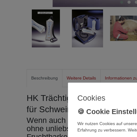
Beschreibung
Weitere Details
Informationen zu
HK Trächtigkeitsdiagnoseger
Cookies
für Schweine mit Spiralkabe
Wenn auch in Ihrem Stall der Zu
Wir nutzen Cookies auf unsere
ohne unliebsame Überraschungen
Erfahrung zu verbessern. Weit
Fruchtbarkeitsstörungen usw.) 