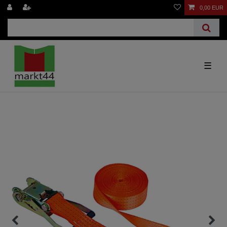
0,00 EUR
☰