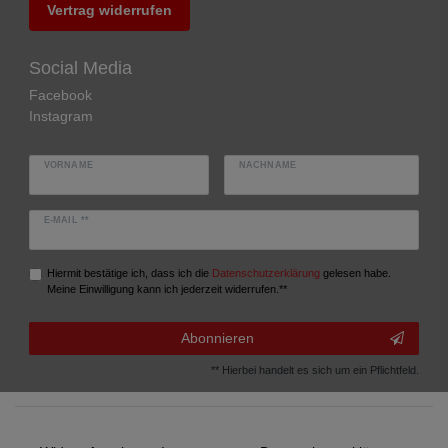
Vertrag widerrufen
Social Media
Facebook
Instagram
VORNAME
NACHNAME
E-MAIL **
Hiermit bestätige ich, dass ich die
Daten­schutz­erklärung
gelesen habe.
Meine Einwilligung kann ich jederzeit widerrufen.**
Abonnieren
** Hierbei handelt es sich um ein Pflichtfeld.