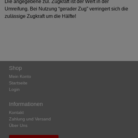
Die angegebene zul. Zugkraft ist der Wert in der
Umreifung. Bei Nutzung “gerader Zug” verringert sich die
zulässige Zugkraft um die Hälfte!
Shop
Mein Konto
Startseite
Login
Informationen
Kontakt
Zahlung und Versand
Über Uns