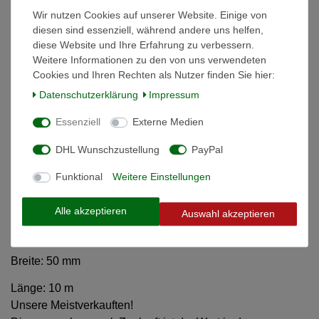
Wir nutzen Cookies auf unserer Website. Einige von
Weitere Details
diesen sind essenziell, während andere uns helfen,
diese Website und Ihre Erfahrung zu verbessern.
Weitere Informationen zu den von uns verwendeten
Informationen zur Produktsicherheit
Cookies und Ihren Rechten als Nutzer finden Sie hier:
Daten­schutz­erklärung
Impressum
Ratschen-Zurrgurt
Essenziell
Externe Medien
• zweiteilig mit Spitzhaken und Ratsche
DHL Wunschzustellung
PayPal
• strapazierfähiges Polyestergewebe
Funktional
Weitere Einstellungen
• PU-imprägniert zum besseren UV-Schutz
Alle akzeptieren
Auswahl akzeptieren
• GS geprüft nach DIN EN 12195-2
zulässige Zugkraft: 4000 kg
Breite: 50 mm
Länge: 10 m
Unsere Meistverkauften!