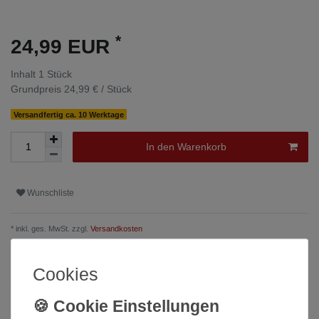
*
24,99 EUR
Inhalt
1
Stück
Grundpreis
24,99 € / Stück
Versandfertig ca. 10 Werktage
In den Warenkorb
Wunschliste
* inkl. ges. MwSt. zzgl.
Versandkosten
Cookies
Beschreibung