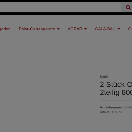
gorien
Polar-Gartengeräte
AGRAR
GALA-BAU
G
Kerbl
2 Stück O
2teilig 8
Artikelnummer
3714
Artikel ID:
1523