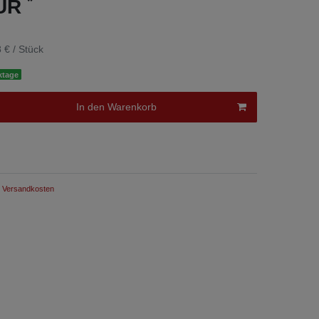
*
EUR
 € / Stück
ktage
In den Warenkorb
Versandkosten