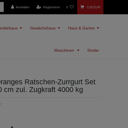
Anmelden
Registrieren
0
0,00 EUR
erätehaus
Gewächshaus
Haus & Garten
Maschinen
Kinder
ranges Ratschen-Zurrgurt Set
00 cm zul. Zugkraft 4000 kg
3