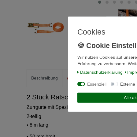
Cookies
Wir nutzen Cookies auf unsere
Erfahrung zu verbessern. Weit
Daten­schutz­erklärung
Impr
Beschreibung
Weitere Details
Informationen zu
Essenziell
Externe
2 Stück Ratschen-Zurrgurt
Alle a
Zurrgurte mit Spezialhaken
2-teilig
• 8 m lang
• 50 mm breit