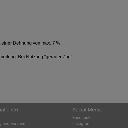
t einer Dehnung von max. 7 %
mreifung. Bei Nutzung “gerader Zug”
!
mationen
Social Media
t
Facebook
g und Versand
Instagram