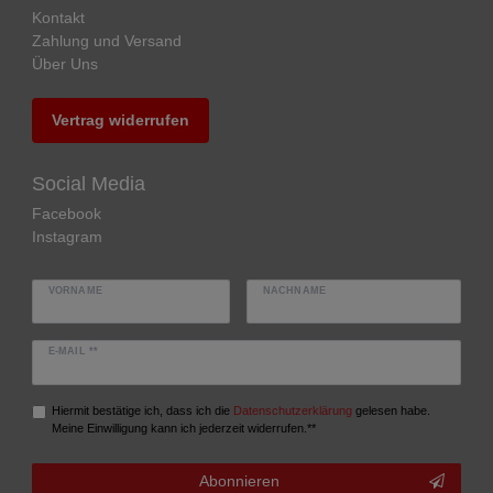
Kontakt
Zahlung und Versand
Über Uns
Vertrag widerrufen
Social Media
Facebook
Instagram
VORNAME
NACHNAME
E-MAIL **
Hiermit bestätige ich, dass ich die
Daten­schutz­erklärung
gelesen habe.
Meine Einwilligung kann ich jederzeit widerrufen.**
Abonnieren