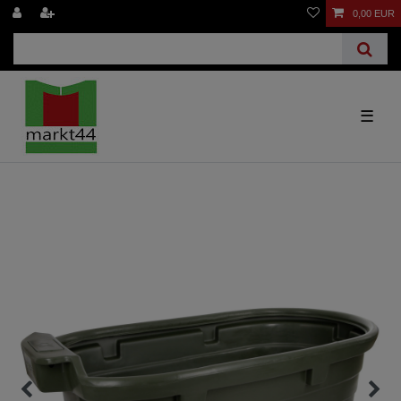
0,00 EUR
☰