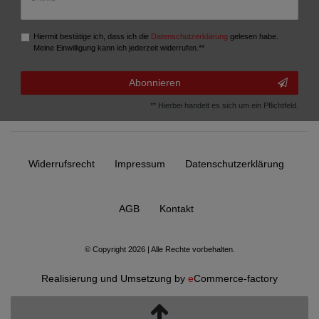
Hiermit bestätige ich, dass ich die
Daten­schutz­erklärung
gelesen habe.
Meine Einwilligung kann ich jederzeit widerrufen.**
Abonnieren
** Hierbei handelt es sich um ein Pflichtfeld.
Widerrufs­recht
Impressum
Daten­schutz­erklärung
AGB
Kontakt
© Copyright 2026 | Alle Rechte vorbehalten.
Realisierung und Umsetzung by
e
Commerce-factory