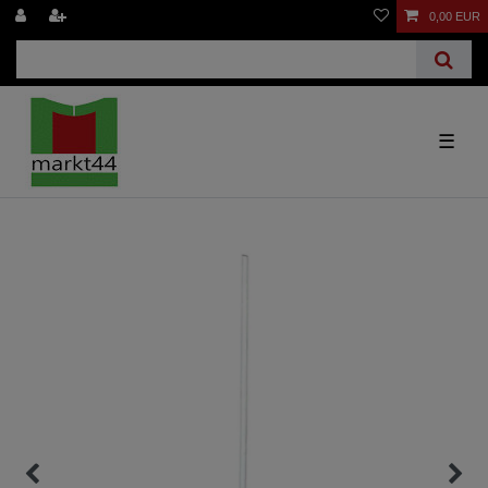
0,00 EUR
☰