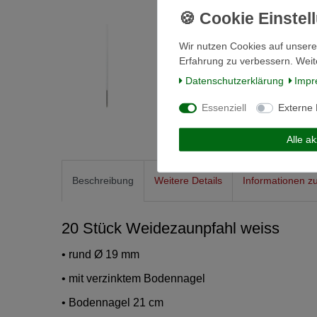
Wir nutzen Cookies auf unsere
Erfahrung zu verbessern. Weit
Daten­schutz­erklärung
Impr
Essenziell
Externe
Alle a
Beschreibung
Weitere Details
Informationen zu
20 Stück Weidezaunpfahl weiss
• rund Ø 19 mm
• mit verzinktem Bodennagel
• Bodennagel 21 cm