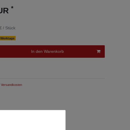
*
EUR
€ / Stück
0 Werktage
In den Warenkorb
Versandkosten