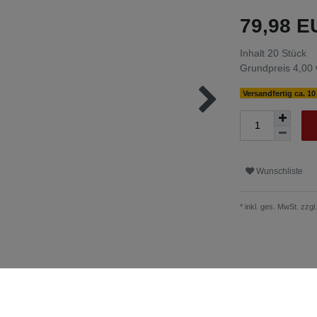
79,98 
Inhalt
20
Stück
Grundpreis
4,00 
Versandfertig ca. 1
Wunschliste
* inkl. ges. MwSt. zzgl.