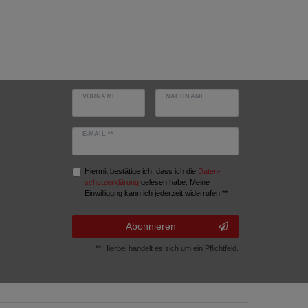
VORNAME
NACHNAME
E-MAIL **
Hiermit bestätige ich, dass ich die
Daten­
schutz­erklärung
gelesen habe. Meine
Einwilligung kann ich jederzeit widerrufen.**
Abonnieren
** Hierbei handelt es sich um ein Pflichtfeld.