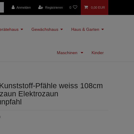
Anmelden
Registrieren
0
0,00 EUR
erätehaus
Gewächshaus
Haus & Garten
Maschinen
Kinder
Kunststoff-Pfähle weiss 108cm
ezaun Elektrozaun
npfahl
0