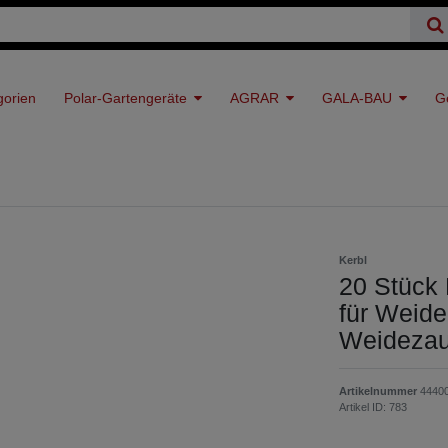
gorien
Polar-Gartengeräte
AGRAR
GALA-BAU
G
Kerbl
20 Stück 
für Weid
Weidezau
Artikelnummer
4440
Artikel ID:
783